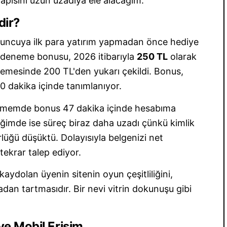
apısını uzun uzadıya ele alacağım.
dir?
uncuya ilk para yatırım yapmadan önce hediye
i deneme bonusu, 2026 itibarıyla
250 TL
olarak
lemesinde 200 TL'den yukarı çekildi. Bonus,
 dakika içinde tanımlanıyor.
nememde bonus 47 dakika içinde hesabıma
tiğimde ise süreç biraz daha uzadı çünkü kimlik
üğü düşüktü. Dolayısıyla belgenizi net
tekrar talep ediyor.
ydolan üyenin sitenin oyun çeşitliliğini,
dan tartmasıdır. Bir nevi vitrin dokunuşu gibi
ve Mobil Erişim