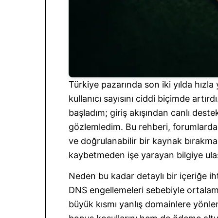
Türkiye pazarında son iki yılda hızla
kullanıcı sayısını ciddi biçimde artı
başladım; giriş akışından canlı deste
gözlemledim. Bu rehberi, forumlarda
ve doğrulanabilir bir kaynak bırakm
kaybetmeden işe yarayan bilgiye ul
Neden bu kadar detaylı bir içeriğe ih
DNS engellemeleri sebebiyle ortalama
büyük kısmı yanlış domainlere yönlen